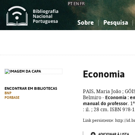
PT
EN
FR
Sobre
Pesquisa
Sobre a Bibliografia Nacional
Simples
Conhecimento, Informação...
Conhecimento, Informação...
Combinada
A
Ciências sociais...
Ciências sociais...
Arte, desporto...
Arte, desporto...
Economia
ENCONTRAR EM BIBLIOTECAS
PAIS, Maria João ; GÓ
BNP
Economia
: e
Belmiro -
PORBASE
manual do professor
. 1
: il. ; 28 cm. ISBN 978
Link persistente: http://id
ADICIONAR À LISTA