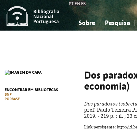
PT
EN
FR
Sobre
Pesquisa
Sobre a Bibliografia Nacional
Simples
Conhecimento, Informação...
Conhecimento, Informação...
Combinada
A
Ciências sociais...
Ciências sociais...
Arte, desporto...
Arte, desporto...
Dos paradox
economia)
ENCONTRAR EM BIBLIOTECAS
BNP
PORBASE
Dos paradoxos (sobret
pref. Paulo Teixeira Pin
2019. - 219 p. : il. ; 2
Link persistente: http://id