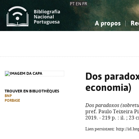
PT
EN
FR
A propos
Re
La Bibliographie Nationale
Simple
Connaissance, Information...
Connaissance, Information...
Avancée
Mes 
Sciences sociales...
Sciences sociales...
Arts, sport...
Arts, sport...
Dos paradox
economia)
TROUVER EN BIBLIOTHÈQUES
BNP
PORBASE
Dos paradoxos (sobret
pref. Paulo Teixeira Pin
2019. - 219 p. : il. ; 2
Lien persistant: http://id.