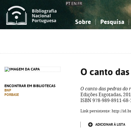
PT
EN
FR
Sobre
Pesquisa
Sobre a Bibliografia Nacional
Simples
Conhecimento, Informação...
Conhecimento, Informação...
Combinada
A
Ciências sociais...
Ciências sociais...
Arte, desporto...
Arte, desporto...
O canto das 
ENCONTRAR EM BIBLIOTECAS
O canto das pedras do r
BNP
Edições Esgotadas, 2019. 
PORBASE
ISBN 978-989-8911-68-
Link persistente: http://id
ADICIONAR À LISTA