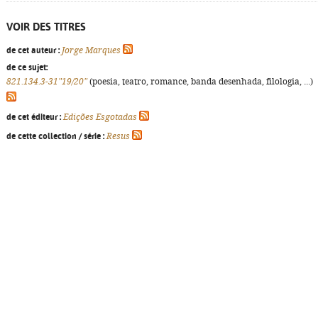
VOIR DES TITRES
de cet auteur :
Jorge Marques
de ce sujet:
821.134.3-31"19/20"
(poesia, teatro, romance, banda desenhada, filologia, ...)
de cet éditeur :
Edições Esgotadas
de cette collection / série :
Resus