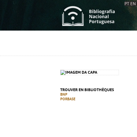
PT
EN
L
S
C
C
S
S
A
A
TROUVER EN BIBLIOTHÈQUES
BNP
PORBASE