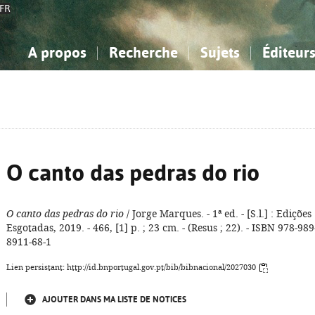
FR
A propos
Recherche
Sujets
Éditeur
a Bibliographie Nationale
imple
onnaissance, Information...
onnaissance, Information...
Avancée
Mes notices
Comment utiliser
Philosophie, psychologie...
Philosophie, psychologie...
Aide - FAQ
ciences sociales...
ciences sociales...
Mathématiques, sciences
Mathématiques, sciences
rts, sport...
rts, sport...
naturelles...
Littérature, linguistique...
naturelles...
Littérature, linguistique...
O canto das pedras do rio
O canto das pedras do rio
/ Jorge Marques. - 1ª ed. - [S.l.] : Edições
Esgotadas, 2019. - 466, [1] p. ; 23 cm. - (Resus ; 22). - ISBN 978-989
8911-68-1
Lien persistant: http://id.bnportugal.gov.pt/bib/bibnacional/2027030
AJOUTER DANS MA LISTE DE NOTICES