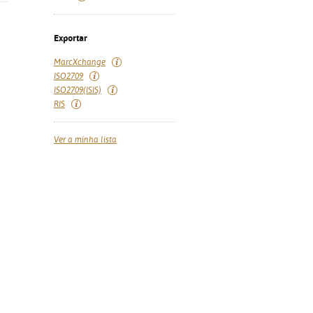
Exportar
MarcXchange
ISO2709
ISO2709(ISIS)
RIS
Ver a minha lista