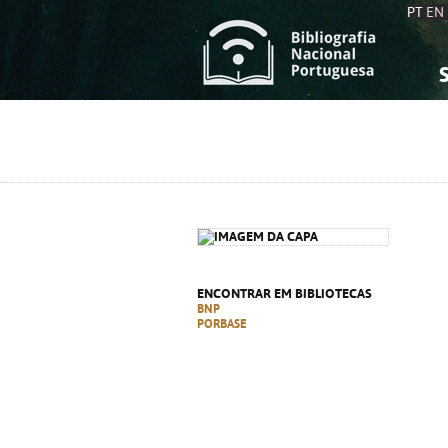
PT
EN
S
S
C
C
C
C
A
A
ENCONTRAR EM BIBLIOTECAS
BNP
PORBASE