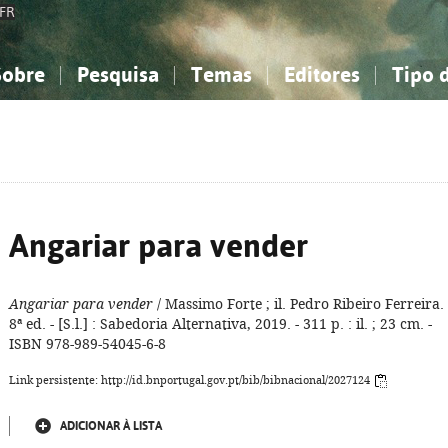
FR
Sobre
Pesquisa
Temas
Editores
Tipo 
obre a Bibliografia Nacional
imples
onhecimento, Informação...
onhecimento, Informação...
Combinada
A minha lista
Como utilizar
Filosofia, psicologia...
Filosofia, psicologia...
Perguntas frequente
iências sociais...
iências sociais...
Ciências exatas e naturais...
Ciências exatas e naturais...
rte, desporto...
rte, desporto...
Literatura, linguística...
Literatura, linguística...
Angariar para vender
Angariar para vender
/ Massimo Forte ; il. Pedro Ribeiro Ferreira. 
8ª ed. - [S.l.] : Sabedoria Alternativa, 2019. - 311 p. : il. ; 23 cm. -
ISBN 978-989-54045-6-8
Link persistente: http://id.bnportugal.gov.pt/bib/bibnacional/2027124
ADICIONAR À LISTA