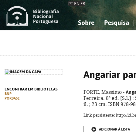
PT
EN
FR
Sobre
Pesquisa
Sobre a Bibliografia Nacional
Simples
Conhecimento, Informação...
Conhecimento, Informação...
Combinada
A
Ciências sociais...
Ciências sociais...
Arte, desporto...
Arte, desporto...
Angariar pa
ENCONTRAR EM BIBLIOTECAS
Anga
FORTE, Massimo -
BNP
Ferreira. 8ª ed. [S.l.] 
PORBASE
il. ; 23 cm. ISBN 978-9
Link persistente: http://id
ADICIONAR À LISTA