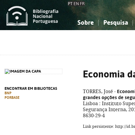
PT
EN
FR
Sobre
Pesquisa
Sobre a Bibliografia Nacional
Simples
Conhecimento, Informação...
Conhecimento, Informação...
Combinada
A
Ciências sociais...
Ciências sociais...
Arte, desporto...
Arte, desporto...
Economia d
ENCONTRAR EM BIBLIOTECAS
Economi
TORRES, José -
BNP
grandes opções de segur
PORBASE
Lisboa : Instituto Supe
Segurança Interna, 2019
8630-29-4
Link persistente: http://id