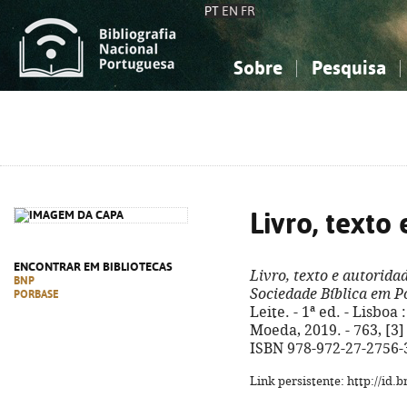
PT
EN
FR
Sobre
Pesquisa
Sobre a Bibliografia Nacional
Simples
Conhecimento, Informação...
Conhecimento, Informação...
Combinada
A
Ciências sociais...
Ciências sociais...
Arte, desporto...
Arte, desporto...
Livro, texto
ENCONTRAR EM BIBLIOTECAS
Livro, texto e autorida
BNP
Sociedade Bíblica em P
PORBASE
Leite. - 1ª ed. - Lisbo
Moeda, 2019. - 763, [3] 
ISBN 978-972-27-2756-
Link persistente: http://id