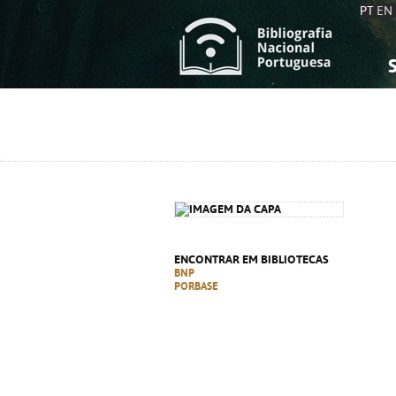
PT
EN
S
S
C
C
C
C
A
A
ENCONTRAR EM BIBLIOTECAS
BNP
PORBASE