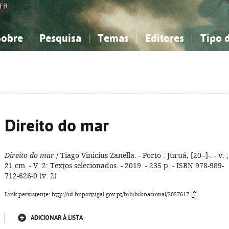
FR
Sobre
Pesquisa
Temas
Editores
Tipo 
obre a Bibliografia Nacional
imples
onhecimento, Informação...
onhecimento, Informação...
Combinada
A minha lista
Como utilizar
Filosofia, psicologia...
Filosofia, psicologia...
Perguntas frequente
iências sociais...
iências sociais...
Ciências exatas e naturais...
Ciências exatas e naturais...
rte, desporto...
rte, desporto...
Literatura, linguística...
Literatura, linguística...
Direito do mar
Direito do mar
/ Tiago Vinicius Zanella. - Porto : Juruá, [20--]-. - v. ;
21 cm. - V. 2: Textos selecionados. - 2019. - 235 p. - ISBN 978-989-
712-626-0 (v. 2)
Link persistente: http://id.bnportugal.gov.pt/bib/bibnacional/2027617
ADICIONAR À LISTA