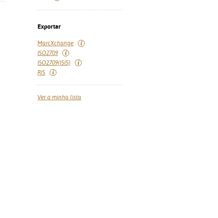
Exportar
MarcXchange
ISO2709
ISO2709(ISIS)
RIS
Ver a minha lista