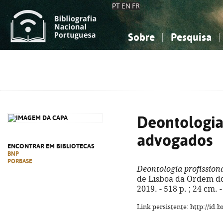
PT
EN
FR
Sobre
Pesquisa
Sobre a Bibliografia Nacional
Simples
Conhecimento, Informação...
Conhecimento, Informação...
Combinada
A
Ciências sociais...
Ciências sociais...
Arte, desporto...
Arte, desporto...
Deontologia 
advogados
ENCONTRAR EM BIBLIOTECAS
BNP
PORBASE
Deontologia profission
de Lisboa da Ordem do
2019. - 518 p. ; 24 cm.
Link persistente: http://id