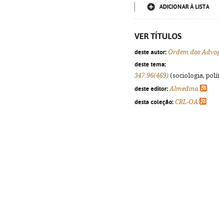
ADICIONAR À LISTA
VER TÍTULOS
deste autor:
Ordem dos Advoga
deste tema:
347.96(469)
(sociologia, polít
deste editor:
Almedina
desta coleção:
CRL-OA