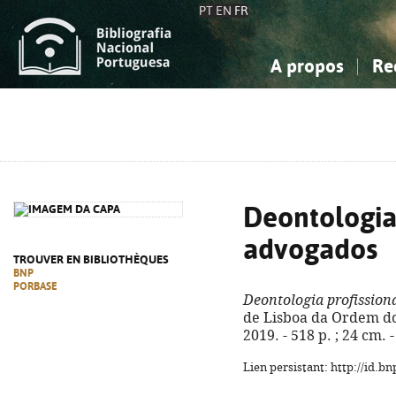
PT
EN
FR
A propos
Re
La Bibliographie Nationale
Simple
Connaissance, Information...
Connaissance, Information...
Avancée
Mes 
Sciences sociales...
Sciences sociales...
Arts, sport...
Arts, sport...
Deontologia 
advogados
TROUVER EN BIBLIOTHÈQUES
BNP
PORBASE
Deontologia profission
de Lisboa da Ordem do
2019. - 518 p. ; 24 cm.
Lien persistant: http://id.