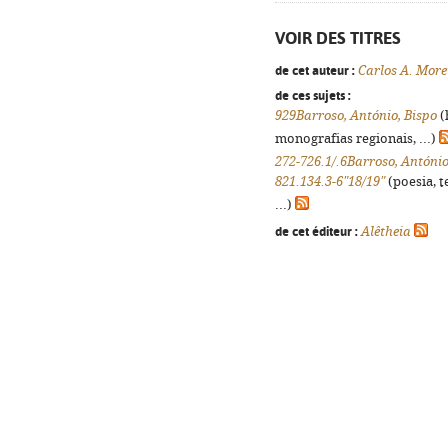
VOIR DES TITRES
de cet auteur :
Carlos A. More
de ces sujets :
929Barroso, António, Bispo
(
monografias regionais, ...)
272-726.1/.6Barroso, António
821.134.3-6"18/19"
(poesia, t
...)
de cet éditeur :
Alêtheia