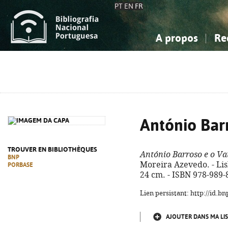
PT
EN
FR
A propos
Re
La Bibliographie Nationale
Simple
Connaissance, Information...
Connaissance, Information...
Avancée
Mes 
Sciences sociales...
Sciences sociales...
Arts, sport...
Arts, sport...
António Bar
TROUVER EN BIBLIOTHÈQUES
António Barroso e o Va
BNP
Moreira Azevedo. - Lisb
PORBASE
24 cm. - ISBN 978-989-
Lien persistant: http://id.
AJOUTER DANS MA LIS