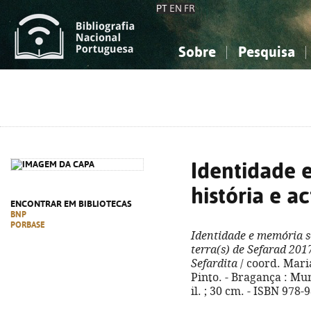
PT
EN
FR
Sobre
Pesquisa
Sobre a Bibliografia Nacional
Simples
Conhecimento, Informação...
Conhecimento, Informação...
Combinada
A
Ciências sociais...
Ciências sociais...
Arte, desporto...
Arte, desporto...
Identidade 
história e a
ENCONTRAR EM BIBLIOTECAS
BNP
PORBASE
Identidade e memória se
terra(s) de Sefarad 201
Sefardita
/ coord. Mari
Pinto. - Bragança : Mun
il. ; 30 cm. - ISBN 978