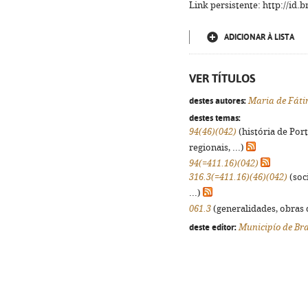
Link persistente: http://id
ADICIONAR À LISTA
VER TÍTULOS
destes autores:
Maria de Fáti
destes temas:
94(46)(042)
(história de Por
regionais, ...)
94(=411.16)(042)
316.3(=411.16)(46)(042)
(soci
...)
061.3
(generalidades, obras d
deste editor:
Municipío de Br