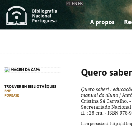
PT
EN
FR
A propos
Re
La Bibliographie Nationale
Simple
Connaissance, Information...
Connaissance, Information...
Avancée
Mes 
Sciences sociales...
Sciences sociales...
Arts, sport...
Arts, sport...
Quero saber
TROUVER EN BIBLIOTHÈQUES
Quero saber!
: educação
BNP
manual do aluno
/ Antó
PORBASE
Cristina Sá Carvalho. -
Secretariado Nacional d
il. ; 28 cm. - ISBN 978
Lien persistant: http://id.