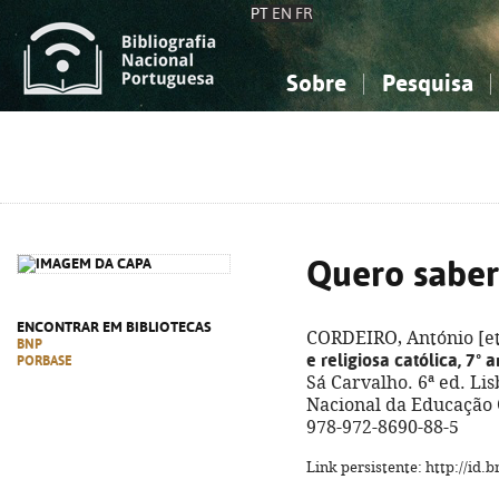
PT
EN
FR
Sobre
Pesquisa
Sobre a Bibliografia Nacional
Simples
Conhecimento, Informação...
Conhecimento, Informação...
Combinada
A
Ciências sociais...
Ciências sociais...
Arte, desporto...
Arte, desporto...
Quero saber
ENCONTRAR EM BIBLIOTECAS
CORDEIRO, António [et 
BNP
e religiosa católica, 7º 
PORBASE
Sá Carvalho. 6ª ed. Li
Nacional da Educação Cr
978-972-8690-88-5
Link persistente: http://id