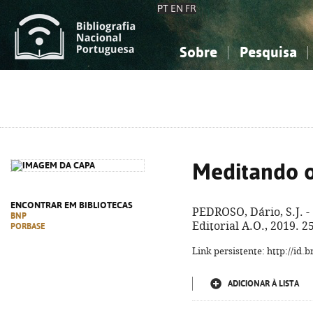
PT
EN
FR
Sobre
Pesquisa
Sobre a Bibliografia Nacional
Simples
Conhecimento, Informação...
Conhecimento, Informação...
Combinada
A
Ciências sociais...
Ciências sociais...
Arte, desporto...
Arte, desporto...
Meditando o
ENCONTRAR EM BIBLIOTECAS
PEDROSO, Dário, S.J. -
BNP
Editorial A.O., 2019. 2
PORBASE
Link persistente: http://id
ADICIONAR À LISTA