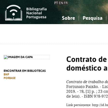
PT
EN
FR
Sobre
Pesquisa
Sobre a Bibliografia Nacional
Simples
Conhecimento, Informação...
Conhecimento, Informação...
Combinada
A
Ciências sociais...
Ciências sociais...
Arte, desporto...
Arte, desporto...
Contrato de
doméstico 
ENCONTRAR EM BIBLIOTECAS
BNP
PORBASE
Contrato de trabalho 
Fortunato Paixão. - Li
2019. - 78, [1] p. ; 23
de leis). - ISBN 978-97
Link persistente: http://id