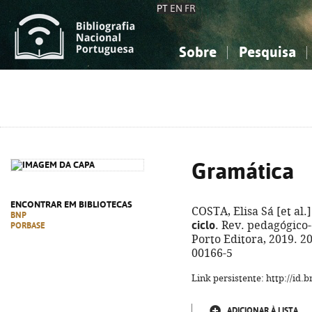
PT
EN
FR
Sobre
Pesquisa
Sobre a Bibliografia Nacional
Simples
Conhecimento, Informação...
Conhecimento, Informação...
Combinada
A
Ciências sociais...
Ciências sociais...
Arte, desporto...
Arte, desporto...
Gramática
ENCONTRAR EM BIBLIOTECAS
COSTA, Elisa Sá [et al.]
BNP
ciclo
. Rev. pedagógico-
PORBASE
Porto Editora, 2019. 208
00166-5
Link persistente: http://id
ADICIONAR À LISTA