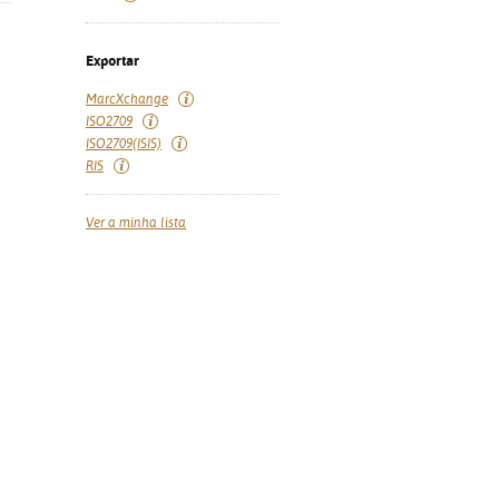
Exportar
MarcXchange
ISO2709
ISO2709(ISIS)
RIS
Ver a minha lista