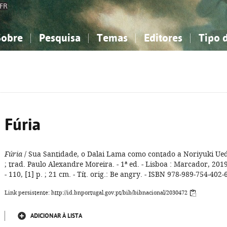
FR
Sobre
Pesquisa
Temas
Editores
Tipo 
obre a Bibliografia Nacional
imples
onhecimento, Informação...
onhecimento, Informação...
Combinada
A minha lista
Como utilizar
Filosofia, psicologia...
Filosofia, psicologia...
Perguntas frequente
iências sociais...
iências sociais...
Ciências exatas e naturais...
Ciências exatas e naturais...
rte, desporto...
rte, desporto...
Literatura, linguística...
Literatura, linguística...
Fúria
Fúria
/ Sua Santidade, o Dalai Lama como contado a Noriyuki Ue
; trad. Paulo Alexandre Moreira. - 1ª ed. - Lisboa : Marcador, 2019
- 110, [1] p. ; 21 cm. - Tít. orig.: Be angry. - ISBN 978-989-754-402-
Link persistente: http://id.bnportugal.gov.pt/bib/bibnacional/2030472
ADICIONAR À LISTA