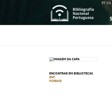
PT
EN
S
S
C
C
C
C
A
A
ENCONTRAR EM BIBLIOTECAS
BNP
PORBASE