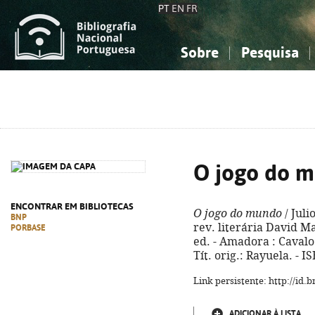
PT
EN
FR
Sobre
Pesquisa
Sobre a Bibliografia Nacional
Simples
Conhecimento, Informação...
Conhecimento, Informação...
Combinada
A
Ciências sociais...
Ciências sociais...
Arte, desporto...
Arte, desporto...
O jogo do 
ENCONTRAR EM BIBLIOTECAS
O jogo do mundo
/ Juli
BNP
rev. literária David Ma
PORBASE
ed. - Amadora : Cavalo d
Tít. orig.: Rayuela. - 
Link persistente: http://id
ADICIONAR À LISTA