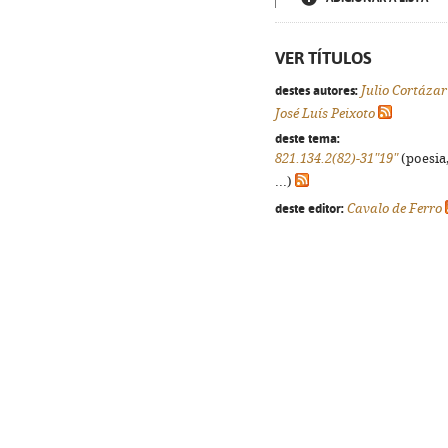
VER TÍTULOS
destes autores:
Julio Cortázar
José Luís Peixoto
deste tema:
821.134.2(82)-31"19"
(poesia,
...)
deste editor:
Cavalo de Ferro