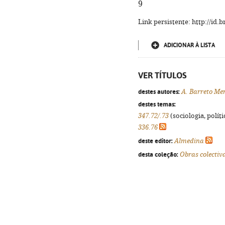
9
Link persistente: http://id
ADICIONAR À LISTA
VER TÍTULOS
destes autores:
A. Barreto Me
destes temas:
347.72/.73
(sociologia, políti
336.76
deste editor:
Almedina
desta coleção:
Obras colectiv