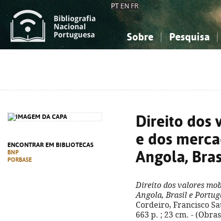
PT
EN
FR
Sobre
Pesquisa
Sobre a Bibliografia Nacional
Simples
Conhecimento, Informação...
Conhecimento, Informação...
Combinada
A
Ciências sociais...
Ciências sociais...
Arte, desporto...
Arte, desporto...
Direito dos 
e dos mercad
ENCONTRAR EM BIBLIOTECAS
Angola, Bras
BNP
PORBASE
Direito dos valores mob
Angola, Brasil e Portug
Cordeiro, Francisco Sat
663 p. ; 23 cm. - (Obra