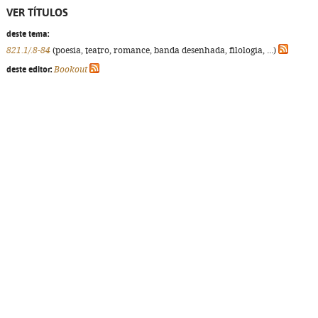
VER TÍTULOS
deste tema:
821.1/.8-84
(poesia, teatro, romance, banda desenhada, filologia, ...)
deste editor:
Bookout