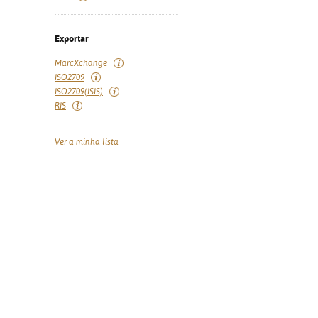
Exportar
MarcXchange
ISO2709
ISO2709(ISIS)
RIS
Ver a minha lista