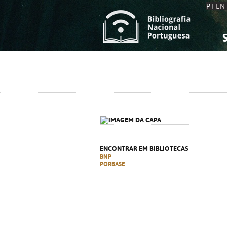
PT
EN
S
S
C
C
C
C
A
A
ENCONTRAR EM BIBLIOTECAS
BNP
PORBASE