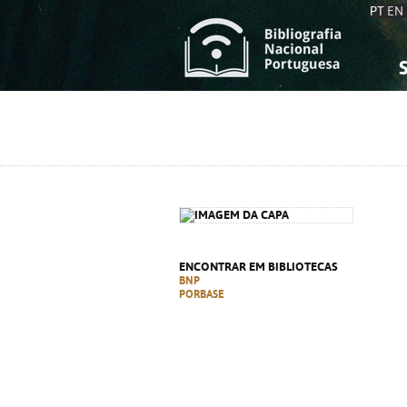
PT
EN
S
S
C
C
C
C
A
A
ENCONTRAR EM BIBLIOTECAS
BNP
PORBASE