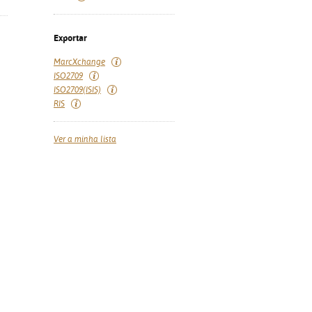
Exportar
MarcXchange
ISO2709
ISO2709(ISIS)
RIS
Ver a minha lista