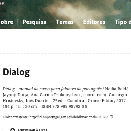
FR
Sobre
Pesquisa
Temas
Editores
Tipo 
obre a Bibliografia Nacional
imples
onhecimento, Informação...
onhecimento, Informação...
Combinada
A minha lista
Como utilizar
Filosofia, psicologia...
Filosofia, psicologia...
Perguntas frequente
iências sociais...
iências sociais...
Ciências exatas e naturais...
Ciências exatas e naturais...
rte, desporto...
rte, desporto...
Literatura, linguística...
Literatura, linguística...
Dialog
Dialog
: manual de russo para falantes de português
/ Nailia Baldé,
Jayanti Dutta, Ana Carina Prokopyshyn ; coord. cient. Gueorgui
Hristovsky, Inês Duarte. - 2ª ed. - Coimbra : Grácio Editor, 2017. -
194 p. : il. ; 30 cm. - ISBN 978-989-99793-6-9
Link persistente: http://id.bnportugal.gov.pt/bib/bibnacional/2031363
ADICIONAR À LISTA