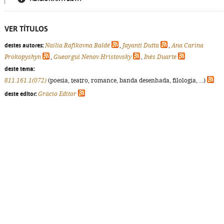
VER TÍTULOS
destes autores:
Nailia Rafikovna Baldé
,
Jayanti Dutta
,
Ana Carina
Prokopyshyn
,
Gueorgui Nenov Hristovsky
,
Inês Duarte
deste tema:
811.161.1(072)
(poesia, teatro, romance, banda desenhada, filologia, ...)
deste editor:
Grácio Editor