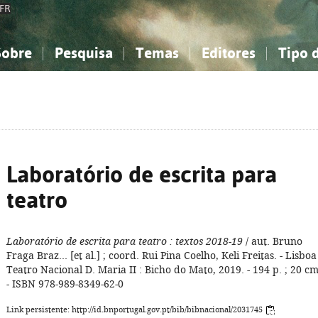
FR
Sobre
Pesquisa
Temas
Editores
Tipo 
obre a Bibliografia Nacional
imples
onhecimento, Informação...
onhecimento, Informação...
Combinada
A minha lista
Como utilizar
Filosofia, psicologia...
Filosofia, psicologia...
Perguntas frequente
iências sociais...
iências sociais...
Ciências exatas e naturais...
Ciências exatas e naturais...
rte, desporto...
rte, desporto...
Literatura, linguística...
Literatura, linguística...
Laboratório de escrita para
teatro
Laboratório de escrita para teatro
: textos 2018-19
/ aut. Bruno
Fraga Braz... [et al.] ; coord. Rui Pina Coelho, Keli Freitas. - Lisboa 
Teatro Nacional D. Maria II : Bicho do Mato, 2019. - 194 p. ; 20 cm
- ISBN 978-989-8349-62-0
Link persistente: http://id.bnportugal.gov.pt/bib/bibnacional/2031745