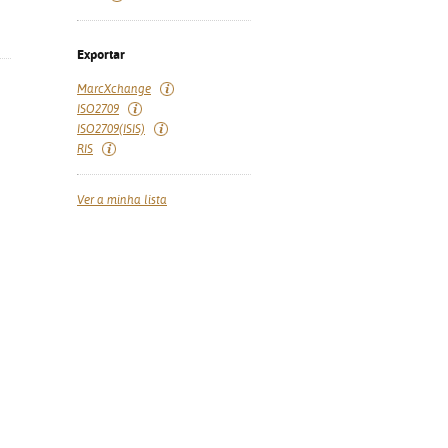
Exportar
MarcXchange
ISO2709
ISO2709(ISIS)
RIS
Ver a minha lista