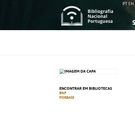
PT
EN
S
S
C
C
C
C
A
A
ENCONTRAR EM BIBLIOTECAS
BNP
PORBASE