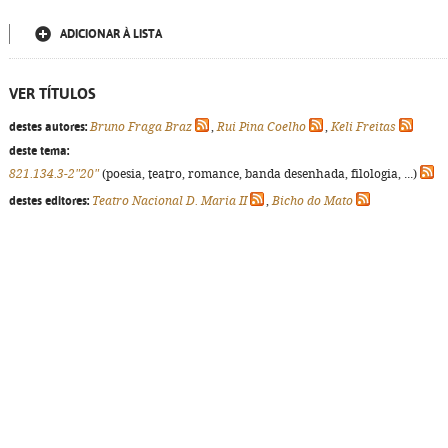
ADICIONAR À LISTA
VER TÍTULOS
destes autores:
Bruno Fraga Braz
,
Rui Pina Coelho
,
Keli Freitas
deste tema:
821.134.3-2"20"
(poesia, teatro, romance, banda desenhada, filologia, ...)
destes editores:
Teatro Nacional D. Maria II
,
Bicho do Mato