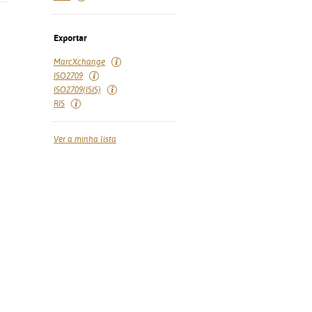
Exportar
MarcXchange
ISO2709
ISO2709(ISIS)
RIS
Ver a minha lista