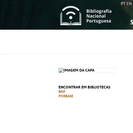
PT
EN
S
S
C
C
C
C
A
A
ENCONTRAR EM BIBLIOTECAS
BNP
PORBASE