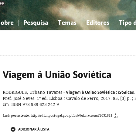
FR
Sobre
Pesquisa
Temas
Editores
Tipo 
obre a Bibliografia Nacional
imples
onhecimento, Informação...
onhecimento, Informação...
Combinada
A minha lista
Como utilizar
Filosofia, psicologia...
Filosofia, psicologia...
Perguntas frequente
iências sociais...
iências sociais...
Ciências exatas e naturais...
Ciências exatas e naturais...
rte, desporto...
rte, desporto...
Literatura, linguística...
Literatura, linguística...
Viagem à União Soviética
RODRIGUES, Urbano Tavares -
Viagem à União Soviética
: crónicas
.
Pref. José Neves. 1ª ed. Lisboa : Cavalo de Ferro, 2017. 85, [3] p. ; 
cm. ISBN 978-989-623-242-9
Link persistente: http://id.bnportugal.gov.pt/bib/bibnacional/2031811
ADICIONAR À LISTA