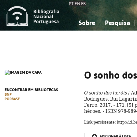
PT
EN
FR
Sobre
Pesquisa
Sobre a Bibliografia Nacional
Simples
Conhecimento, Informação...
Conhecimento, Informação...
Combinada
A
Ciências sociais...
Ciências sociais...
Arte, desporto...
Arte, desporto...
O sonho dos
ENCONTRAR EM BIBLIOTECAS
O sonho dos heróis
/ Ad
BNP
Rodrigues, Rui Lagarti
PORBASE
Ferro, 2017. - 171, [5] p
héroes. - ISBN 978-989
Link persistente: http://id
ADICIONAR À LISTA