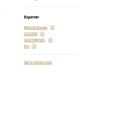
Exportar
MarcXchange
ISO2709
ISO2709(ISIS)
RIS
Ver a minha lista