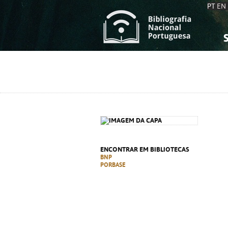
PT
EN
S
S
C
C
C
C
A
A
ENCONTRAR EM BIBLIOTECAS
BNP
PORBASE