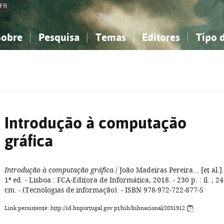
FR
Sobre
Pesquisa
Temas
Editores
Tipo 
obre a Bibliografia Nacional
imples
onhecimento, Informação...
onhecimento, Informação...
Combinada
A minha lista
Como utilizar
Filosofia, psicologia...
Filosofia, psicologia...
Perguntas frequente
iências sociais...
iências sociais...
Ciências exatas e naturais...
Ciências exatas e naturais...
rte, desporto...
rte, desporto...
Literatura, linguística...
Literatura, linguística...
Introdução à computação
gráfica
Introdução à computação gráfica
/ João Madeiras Pereira... [et al.].
1ª ed. - Lisboa : FCA-Editora de Informática, 2018. - 230 p. : il. ; 24
cm. - (Tecnologias de informação). - ISBN 978-972-722-877-5
Link persistente: http://id.bnportugal.gov.pt/bib/bibnacional/2031912