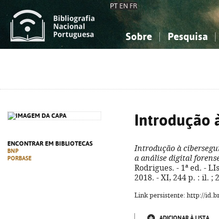
PT
EN
FR
Sobre
Pesquisa
Sobre a Bibliografia Nacional
Simples
Conhecimento, Informação...
Conhecimento, Informação...
Combinada
A
Ciências sociais...
Ciências sociais...
Arte, desporto...
Arte, desporto...
Introdução 
ENCONTRAR EM BIBLIOTECAS
Introdução à ciberseg
BNP
a análise digital forens
PORBASE
Rodrigues. - 1ª ed. - L
2018. - XI, 244 p. : il.
Link persistente: http://id
ADICIONAR À LISTA