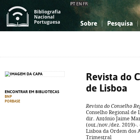
PT
EN
FR
Sobre
Pesquisa
Sobre a Bibliografia Nacional
Simples
Conhecimento, Informação...
Conhecimento, Informação...
Combinada
A
Ciências sociais...
Ciências sociais...
Arte, desporto...
Arte, desporto...
Revista do 
de Lisboa
ENCONTRAR EM BIBLIOTECAS
BNP
PORBASE
Revista do Conselho Re
Conselho Regional de 
dir. António Jaime Mar
(out./nov./dez. 2019)-.
Lisboa da Ordem dos Ad
Trimestral