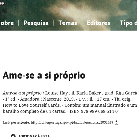
FR
Sobre
Pesquisa
Temas
Editores
Tipo 
obre a Bibliografia Nacional
imples
onhecimento, Informação...
onhecimento, Informação...
Combinada
A minha lista
Como utilizar
Filosofia, psicologia...
Filosofia, psicologia...
Perguntas frequente
iências sociais...
iências sociais...
Ciências exatas e naturais...
Ciências exatas e naturais...
rte, desporto...
rte, desporto...
Literatura, linguística...
Literatura, linguística...
Ame-se a si próprio
Ame-se a si próprio
/ Louise Hay ; il. Karla Baker ; trad. Rita Garci
- 1ª ed. - Amadora : Nascente, 2019. - 1 v. : il. ; 17 cm. - Tít. orig.:
How to Love Yourself Cards. - Contém: um manual ilustrado e um
baralho completo de 64 cartas. - ISBN 978-989-668-514-0
Link persistente: http://id.bnportugal.gov.pt/bib/bibnacional/2032449
ADICIONAR À LISTA