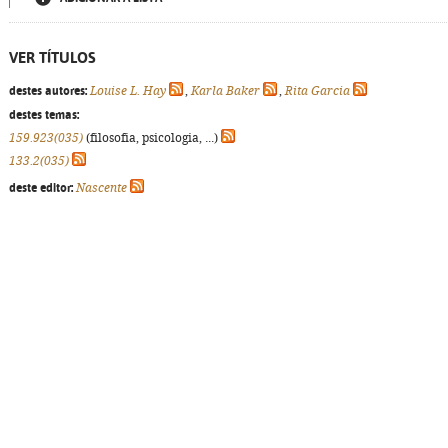
VER TÍTULOS
destes autores:
Louise L. Hay
,
Karla Baker
,
Rita Garcia
destes temas:
159.923(035)
(filosofia, psicologia, ...)
133.2(035)
deste editor:
Nascente