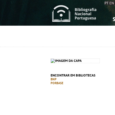
PT
EN
S
S
C
C
C
C
A
A
ENCONTRAR EM BIBLIOTECAS
BNP
PORBASE