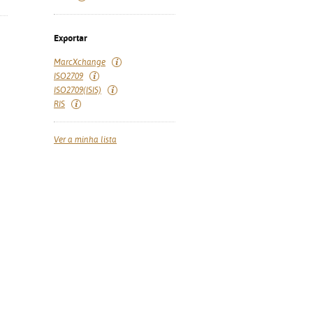
Exportar
MarcXchange
ISO2709
ISO2709(ISIS)
RIS
Ver a minha lista