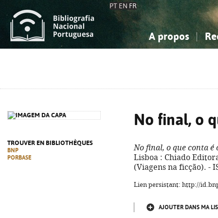
PT
EN
FR
A propos
Re
La Bibliographie Nationale
Simple
Connaissance, Information...
Connaissance, Information...
Avancée
Mes 
Sciences sociales...
Sciences sociales...
Arts, sport...
Arts, sport...
No final, o 
TROUVER EN BIBLIOTHÈQUES
No final, o que conta é
BNP
Lisboa : Chiado Editora,
PORBASE
(Viagens na ficção). -
Lien persistant: http://id.
AJOUTER DANS MA LIS