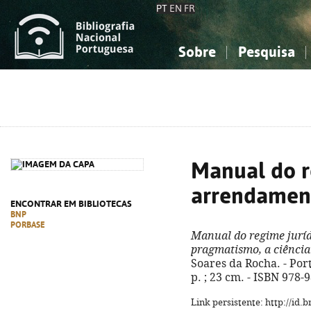
PT
EN
FR
Sobre
Pesquisa
Sobre a Bibliografia Nacional
Simples
Conhecimento, Informação...
Conhecimento, Informação...
Combinada
A
Ciências sociais...
Ciências sociais...
Arte, desporto...
Arte, desporto...
Manual do r
arrendamen
ENCONTRAR EM BIBLIOTECAS
BNP
PORBASE
Manual do regime jurí
pragmatismo, a ciência
Soares da Rocha. - Port
p. ; 23 cm. - ISBN 978-
Link persistente: http://id