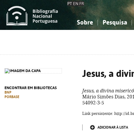
PT
EN
FR
Sobre
Pesquisa
Sobre a Bibliografia Nacional
Simples
Conhecimento, Informação...
Conhecimento, Informação...
Combinada
A
Ciências sociais...
Ciências sociais...
Arte, desporto...
Arte, desporto...
Jesus, a div
ENCONTRAR EM BIBLIOTECAS
Jesus, a divina miseric
BNP
Mário Simões Dias, 2019.
PORBASE
54092-3-5
Link persistente: http://id
ADICIONAR À LISTA