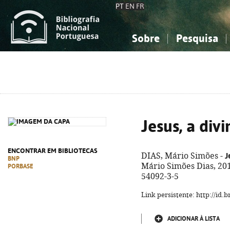
PT
EN
FR
Sobre
Pesquisa
Sobre a Bibliografia Nacional
Simples
Conhecimento, Informação...
Conhecimento, Informação...
Combinada
A
Ciências sociais...
Ciências sociais...
Arte, desporto...
Arte, desporto...
Jesus, a div
ENCONTRAR EM BIBLIOTECAS
J
DIAS, Mário Simões -
BNP
Mário Simões Dias, 2019
PORBASE
54092-3-5
Link persistente: http://id
ADICIONAR À LISTA