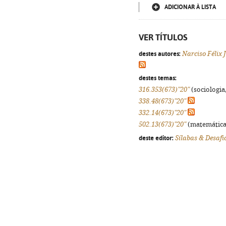
ADICIONAR À LISTA
VER TÍTULOS
destes autores:
Narciso Félix J
destes temas:
316.353(673)"20"
(sociologia,
338.48(673)"20"
332.14(673)"20"
502.13(673)"20"
(matemáticas,
deste editor:
Sílabas & Desafi