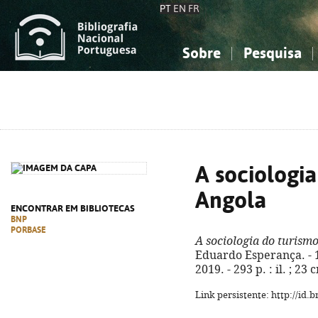
PT
EN
FR
Sobre
Pesquisa
Sobre a Bibliografia Nacional
Simples
Conhecimento, Informação...
Conhecimento, Informação...
Combinada
A
Ciências sociais...
Ciências sociais...
Arte, desporto...
Arte, desporto...
A sociologi
Angola
ENCONTRAR EM BIBLIOTECAS
BNP
PORBASE
A sociologia do turism
Eduardo Esperança. - 1ª
2019. - 293 p. : il. ; 2
Link persistente: http://id