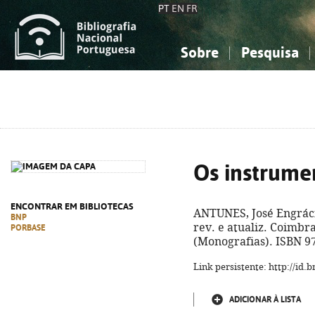
PT
EN
FR
Sobre
Pesquisa
Sobre a Bibliografia Nacional
Simples
Conhecimento, Informação...
Conhecimento, Informação...
Combinada
A
Ciências sociais...
Ciências sociais...
Arte, desporto...
Arte, desporto...
Os instrume
ENCONTRAR EM BIBLIOTECAS
ANTUNES, José Engrác
BNP
rev. e atualiz. Coimbra
PORBASE
(Monografias). ISBN 9
Link persistente: http://id
ADICIONAR À LISTA