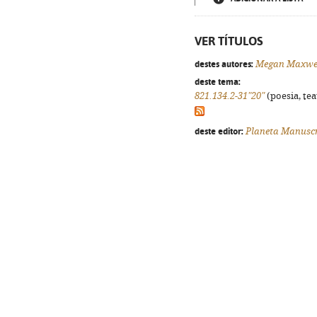
VER TÍTULOS
destes autores:
Megan Maxwe
deste tema:
821.134.2-31"20"
(poesia, tea
deste editor:
Planeta Manuscr