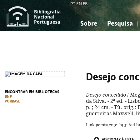
PT
EN
FR
Sobre
Pesquisa
Sobre a Bibliografia Nacional
Simples
Conhecimento, Informação...
Conhecimento, Informação...
Combinada
A
Ciências sociais...
Ciências sociais...
Arte, desporto...
Arte, desporto...
Desejo conc
ENCONTRAR EM BIBLIOTECAS
Desejo concedido
/ Meg
BNP
da Silva. - 2ª ed. - Lis
PORBASE
p. ; 24 cm. - Tít. orig.
guerreiras Maxwell, li
Link persistente: http://id
ADICIONAR À LISTA