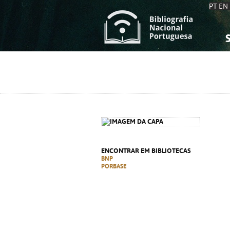
PT
EN
S
S
C
C
C
C
A
A
ENCONTRAR EM BIBLIOTECAS
BNP
PORBASE