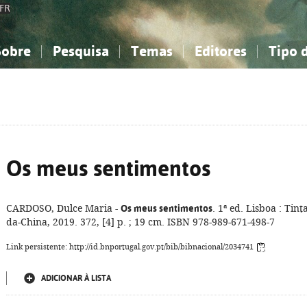
FR
Sobre
Pesquisa
Temas
Editores
Tipo 
obre a Bibliografia Nacional
imples
onhecimento, Informação...
onhecimento, Informação...
Combinada
A minha lista
Como utilizar
Filosofia, psicologia...
Filosofia, psicologia...
Perguntas frequente
iências sociais...
iências sociais...
Ciências exatas e naturais...
Ciências exatas e naturais...
rte, desporto...
rte, desporto...
Literatura, linguística...
Literatura, linguística...
Os meus sentimentos
CARDOSO, Dulce Maria -
Os meus sentimentos
. 1ª ed. Lisboa : Tinta
da-China, 2019. 372, [4] p. ; 19 cm. ISBN 978-989-671-498-7
Link persistente: http://id.bnportugal.gov.pt/bib/bibnacional/2034741
ADICIONAR À LISTA