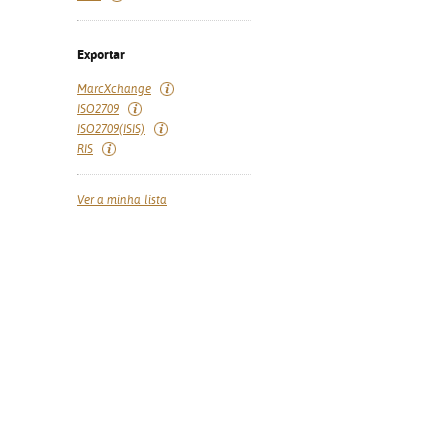
Exportar
MarcXchange
ISO2709
ISO2709(ISIS)
RIS
Ver a minha lista