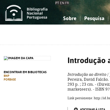
PT
EN
FR
Sobre
Pesquisa
Sobre a Bibliografia Nacional
Simples
Conhecimento, Informação...
Conhecimento, Informação...
Combinada
A
Ciências sociais...
Ciências sociais...
Arte, desporto...
Arte, desporto...
Introdução a
ENCONTRAR EM BIBLIOTECAS
Introdução ao direito
/
BNP
Pereira, David Falcão. 
PORBASE
293 p. ; 23 cm. - (Dire
marketeers). - ISBN 9
Link persistente: http://id
ADICIONAR À LISTA