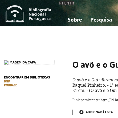
PT
EN
FR
Sobre
Pesquisa
Sobre a Bibliografia Nacional
Simples
Conhecimento, Informação...
Conhecimento, Informação...
Combinada
A
Ciências sociais...
Ciências sociais...
Arte, desporto...
Arte, desporto...
O avô e o G
ENCONTRAR EM BIBLIOTECAS
O avô e o Gui vibram n
BNP
Raquel Pinheiro. - 1ª ed. 
PORBASE
21 cm. - (O avô e o Gui
Link persistente: http://id
ADICIONAR À LISTA