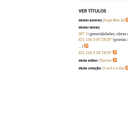
VER TÍTULOS
destes autores:
Jorge Reis Sá
destes temas:
087.5
(generalidades, obras d
821.134.3-93"19/20"
(poesia, 
...)
821.134.3-34"19/20"
deste editor:
Glaciar
desta coleção:
O avô e o Gui