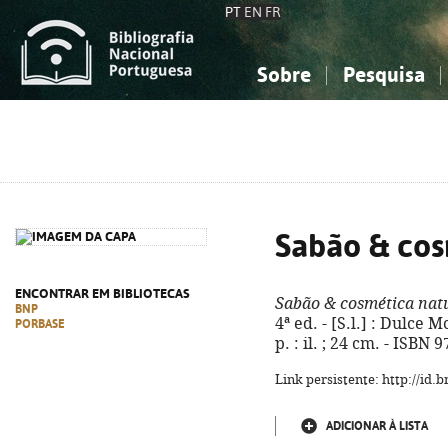
PT
EN
FR
Sobre
Pesquisa
Sobre a Bibliografia Nacional
Simples
Conhecimento, Informação...
Conhecimento, Informação...
Combinada
A
Ciências sociais...
Ciências sociais...
Arte, desporto...
Arte, desporto...
Sabão & cos
ENCONTRAR EM BIBLIOTECAS
Sabão & cosmética nat
BNP
4ª ed. - [S.l.] : Dulce 
PORBASE
p. : il. ; 24 cm. - ISBN
Link persistente: http://id
ADICIONAR À LISTA