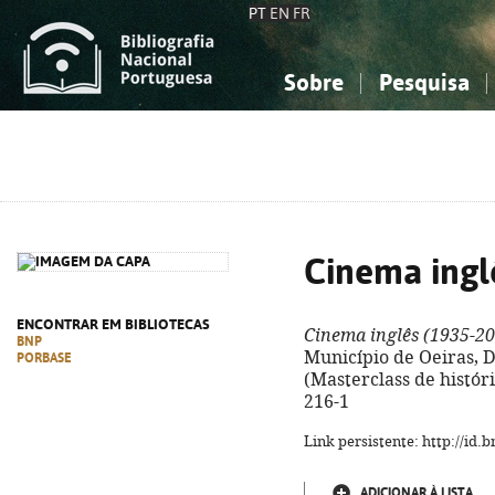
PT
EN
FR
Sobre
Pesquisa
Sobre a Bibliografia Nacional
Simples
Conhecimento, Informação...
Conhecimento, Informação...
Combinada
A
Ciências sociais...
Ciências sociais...
Arte, desporto...
Arte, desporto...
Cinema ingl
ENCONTRAR EM BIBLIOTECAS
Cinema inglês (1935-2
BNP
Município de Oeiras, D.L
PORBASE
(Masterclass de históri
216-1
Link persistente: http://id
ADICIONAR À LISTA