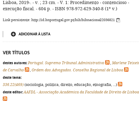
Lisboa, 2019-. - v. ; 23 cm. - V. 1: Procedimento - contencioso -
execução fiscal. - 604 p. - ISBN 978-972-629-340-8 (1º v.)
Link persistente: http://id.bnportugal.gov.pt/bib/bibnacional/2036821
ADICIONAR À LISTA
VER TÍTULOS
destes autores:
Portugal. Supremo Tribunal Administrativo
,
Marlene Teixei
de Carvalho
,
Ordem dos Advogados. Conselho Regional de Lisboa
deste tema:
336.22(469)
(sociologia, política, direito, educação, etnografia, ...)
deste editor:
AAFDL - Associação Académica da Faculdade de Direito de Lisboa