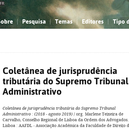
FR
Sobre
Pesquisa
Temas
Editores
Tipo 
obre a Bibliografia Nacional
imples
onhecimento, Informação...
onhecimento, Informação...
Combinada
A minha lista
Como utilizar
Filosofia, psicologia...
Filosofia, psicologia...
Perguntas frequente
iências sociais...
iências sociais...
Ciências exatas e naturais...
Ciências exatas e naturais...
rte, desporto...
rte, desporto...
Literatura, linguística...
Literatura, linguística...
Coletânea de jurisprudência
tributária do Supremo Tribunal
Administrativo
Coletânea de jurisprudência tributária do Supremo Tribunal
Administrativo
: (2018 - agosto 2019)
/ org. Marlene Teixeira de
Carvalho, Conselho Regional de Lisboa da Ordem dos Advogados. 
Lisboa : AAFDL - Associação Académica da Faculdade de Direito 