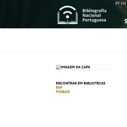
PT
EN
S
S
C
C
C
C
A
A
ENCONTRAR EM BIBLIOTECAS
BNP
PORBASE