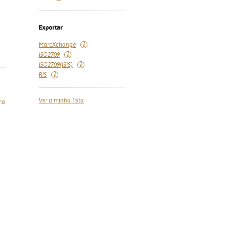
Exportar
MarcXchange
ISO2709
ISO2709(ISIS)
RIS
Ver a minha lista
ra