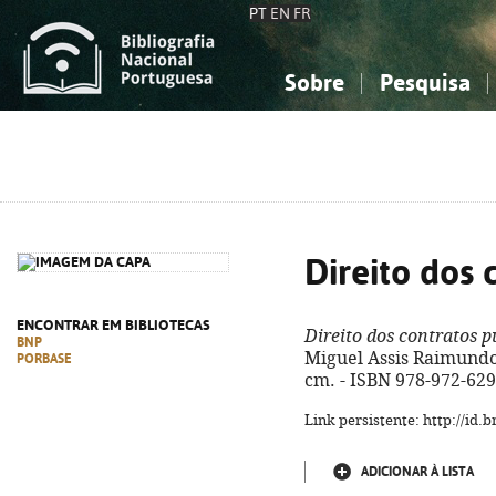
PT
EN
FR
Sobre
Pesquisa
Sobre a Bibliografia Nacional
Simples
Conhecimento, Informação...
Conhecimento, Informação...
Combinada
A
Ciências sociais...
Ciências sociais...
Arte, desporto...
Arte, desporto...
Direito dos 
ENCONTRAR EM BIBLIOTECAS
Direito dos contratos p
BNP
Miguel Assis Raimundo. 
PORBASE
cm. - ISBN 978-972-629
Link persistente: http://id
ADICIONAR À LISTA