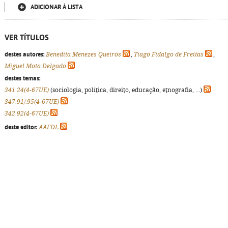
ADICIONAR À LISTA
VER TÍTULOS
destes autores:
Benedita Menezes Queirós
,
Tiago Fidalgo de Freitas
,
Miguel Mota Delgado
destes temas:
341.24(4-67UE)
(sociologia, política, direito, educação, etnografia, ...)
347.91/.95(4-67UE)
342.92(4-67UE)
deste editor:
AAFDL