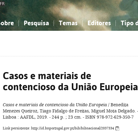
FR
Sobre
Pesquisa
Temas
Editores
Tipo 
obre a Bibliografia Nacional
imples
onhecimento, Informação...
onhecimento, Informação...
Combinada
A minha lista
Como utilizar
Filosofia, psicologia...
Filosofia, psicologia...
Perguntas frequente
iências sociais...
iências sociais...
Ciências exatas e naturais...
Ciências exatas e naturais...
rte, desporto...
rte, desporto...
Literatura, linguística...
Literatura, linguística...
Casos e materiais de
contencioso da União Europeia
Casos e materiais de contencioso da União Europeia
/ Benedita
Menezes Queiroz, Tiago Fidalgo de Freitas, Miguel Mota Delgado. 
Lisboa : AAFDL, 2019. - 244 p. ; 23 cm. - ISBN 978-972-629-350-7
Link persistente: http://id.bnportugal.gov.pt/bib/bibnacional/2037334