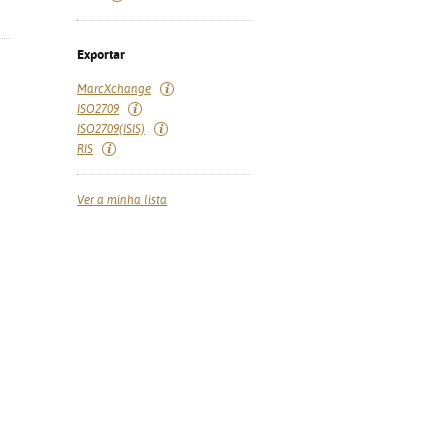
Exportar
MarcXchange
ISO2709
ISO2709(ISIS)
RIS
Ver a minha lista