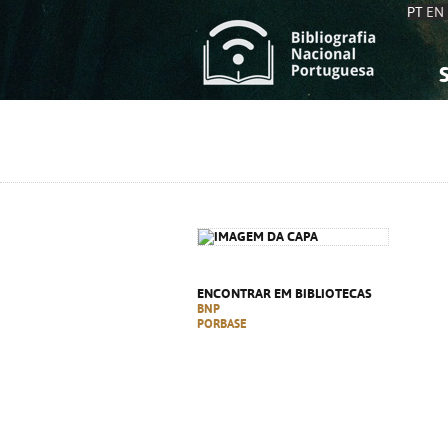
PT
EN
S
S
C
C
C
C
A
A
ENCONTRAR EM BIBLIOTECAS
BNP
PORBASE