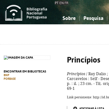
PT
EN
FR
Sobre
Pesquisa
Sobre a Bibliografia Nacional
Simples
Conhecimento, Informação...
Conhecimento, Informação...
Combinada
A
Ciências sociais...
Ciências sociais...
Arte, desporto...
Arte, desporto...
Princípios
ENCONTRAR EM BIBLIOTECAS
Princípios
/ Ray Dalio ; 
BNP
Carcavelos : Self - Des
PORBASE
p. : il. ; 23 cm. - Tít. 
69-1
Link persistente: http://id
ADICIONAR À LISTA