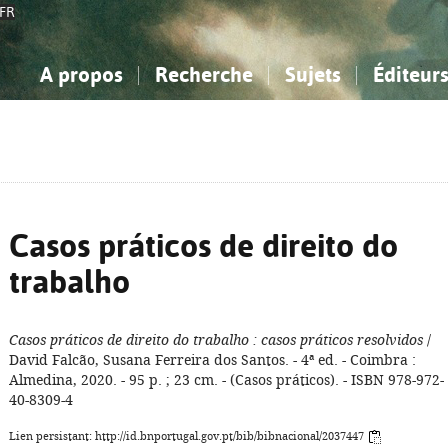
FR
A propos
Recherche
Sujets
Éditeur
a Bibliographie Nationale
imple
onnaissance, Information...
onnaissance, Information...
Avancée
Mes notices
Comment utiliser
Philosophie, psychologie...
Philosophie, psychologie...
Aide - FAQ
ciences sociales...
ciences sociales...
Mathématiques, sciences
Mathématiques, sciences
rts, sport...
rts, sport...
naturelles...
Littérature, linguistique...
naturelles...
Littérature, linguistique...
Casos práticos de direito do
trabalho
Casos práticos de direito do trabalho
: casos práticos resolvidos
/
David Falcão, Susana Ferreira dos Santos. - 4ª ed. - Coimbra :
Almedina, 2020. - 95 p. ; 23 cm. - (Casos práticos). - ISBN 978-972-
40-8309-4
Lien persistant: http://id.bnportugal.gov.pt/bib/bibnacional/2037447