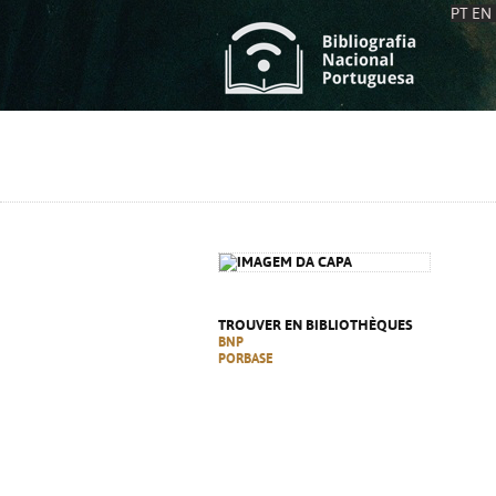
PT
EN
L
S
C
C
S
S
A
A
TROUVER EN BIBLIOTHÈQUES
BNP
PORBASE