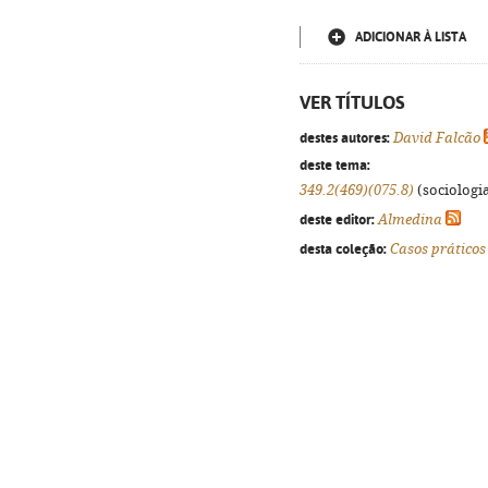
ADICIONAR À LISTA
VER TÍTULOS
destes autores:
David Falcão
deste tema:
349.2(469)(075.8)
(sociologia
deste editor:
Almedina
desta coleção:
Casos práticos