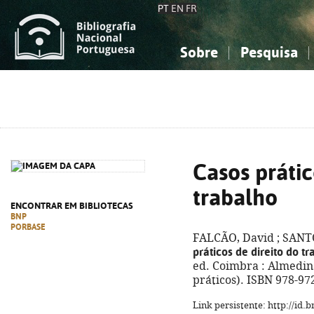
PT
EN
FR
Sobre
Pesquisa
Sobre a Bibliografia Nacional
Simples
Conhecimento, Informação...
Conhecimento, Informação...
Combinada
A
Ciências sociais...
Ciências sociais...
Arte, desporto...
Arte, desporto...
Casos prátic
trabalho
ENCONTRAR EM BIBLIOTECAS
BNP
PORBASE
FALCÃO, David ; SANTO
práticos de direito do t
ed. Coimbra : Almedina
práticos). ISBN 978-97
Link persistente: http://id