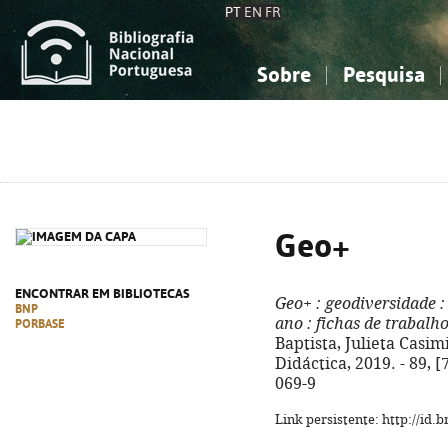
PT
EN
FR
Sobre
Pesquisa
Sobre a Bibliografia Nacional
Simples
Conhecimento, Informação...
Conhecimento, Informação...
Combinada
A
Ciências sociais...
Ciências sociais...
Arte, desporto...
Arte, desporto...
Geo+
ENCONTRAR EM BIBLIOTECAS
Geo+
: geodiversidade
:
BNP
ano
: fichas de trabalh
PORBASE
Baptista, Julieta Casimi
Didáctica, 2019. - 89, [7
069-9
Link persistente: http://id